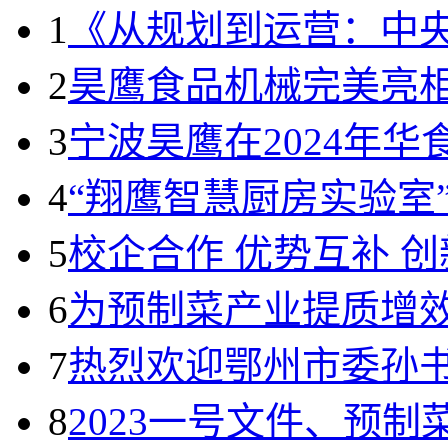
1
《从规划到运营：中
2
昊鹰食品机械完美亮相H
3
宁波昊鹰在2024年
4
“翔鹰智慧厨房实验室
5
校企合作 优势互补 
6
为预制菜产业提质增
7
热烈欢迎鄂州市委孙
8
2023一号文件、预制