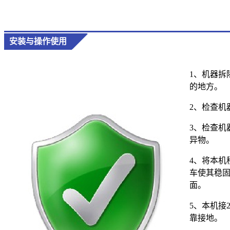
安装与操作使用
1、机器拆
的地方。
2、检查机
3、检查机
异物。
4、将本机
车使其稳
面。
5、本机接
靠接地。